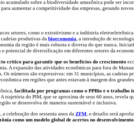
o acumulado sobre a biodiversidade amazônica pode ser incorp
 para aumentar a competitividade das empresas, gerando novos p
ucos setores, como o extrativismo e a indústria eletroeletrôni
s cadeias produtivas da
bioeconomia
, a introdução de tecnolog
omia da região é mais robusta e diversa do que nunca. Inicia
o potencial de diversificação em diferentes setores da economi
to crítico para garantir que os benefícios do crescimento
ec
nia. A expansão das atividades econômicas para fora de Manaus
os. Os números são expressivos: em 31 municípios, as cadeias 
econômica em regiões que antes estavam à margem dos grandes p
zônica,
facilitada por programas como o PPBio e o trabalho
.
A trajetória do PIM, que se aproxima de seus 60 anos, revela qu
egião se desenvolva de maneira sustentável e inclusiva.
 a celebração dos sessenta anos da
ZFM
, o desafio será aprof
ônia como um modelo global de acertos no desenvolvimento 