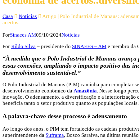
economia de acertos..diversifi
Casa
Notícias
Artigo | Polo Industrial de Manaus: adensam
acertos.
Por
Sinaees AM
09/10/2024
Notícias
Por
Rildo Silva
– presidente do
SINAEES – AM
e membro da 
“À medida que o Polo Industrial de Manaus avança p
essas conexões, ampliando o impacto positivo das i
desenvolvimento sustentável.”
O Polo Industrial de Manaus (PIM) caminha para completar se
desenvolvimento econômico da
Amazônia
. Nesse longo percu
inovação. O adensamento, a diversificação e a interiorização
beneficia tanto o setor produtivo quanto as populações locais.
A palavra-chave desse processo é adensamento
Ao longo dos anos, o PIM tem fortalecido as cadeias produtiva
superintendente da
Suframa
, Bosco Saraiva, na última reuni