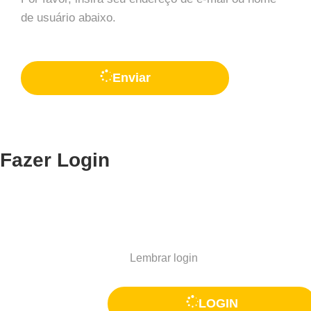
de usuário abaixo.
Enviar
Fazer Login
Lembrar login
Não é um associado?
ASSOCIE
LOGIN