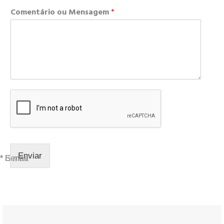
Comentário ou Mensagem
*
Enviar
* E-mail
* E-mail
* Senha