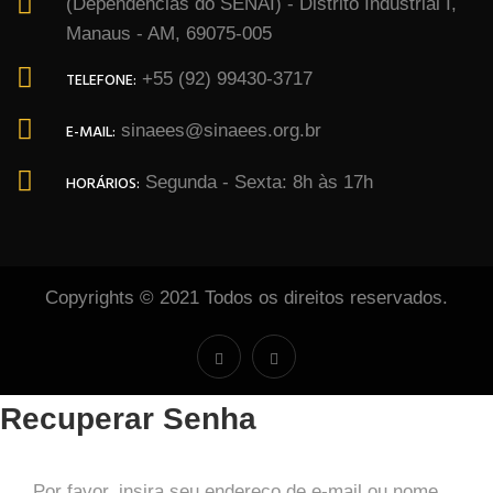
(Dependências do SENAI) - Distrito Industrial I,
Manaus - AM, 69075-005
TELEFONE:
+55 (92) 99430-3717
E-MAIL:
sinaees@sinaees.org.br
HORÁRIOS:
Segunda - Sexta: 8h às 17h
Copyrights © 2021 Todos os direitos reservados.
Recuperar Senha
Por favor, insira seu endereço de e-mail ou nome