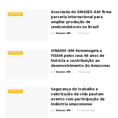
Associada do SINAEES-AM firma
NOTÍCIAS
parceria internacional para
ampliar produção de
semicondutores no Brasil
Sinaees AM
1 dia ago
por
SINAEES-AM homenageia a
NOTÍCIAS
FIEAM pelos seus 66 anos de
história e contribuição ao
desenvolvimento do Amazonas
Sinaees AM
4 dias ago
por
Segurança do trabalho e
NOTÍCIAS
valorização da vida pautam
evento com participação da
indústria amazonense
Sinaees AM
1 semana ago
por